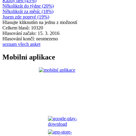
Každý den (43%)
Několikrát do týdne (20%)
Několikrát za měsíc (18%)
Jssem zde poprvé (19%)
Hlasujte kliknutím na jednu z možností
Celkem hlasů: 10320
Hlasování začalo: 15. 3. 2016
Hlasování končí: neomezeno
seznam všech anket
Mobilní aplikace