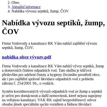
Obec
Aktuální informace
Nabídka vývozu septiků, žump, ČOV
Nabídka vývozu septiků, žump,
ČOV
Firma Vodovody a kanalizace RK Vám nabízí zajištění vývozu
septiků, žump, ČOV.
nabidka obce vývozy.pdf
Firma Vodovody a kanalizace RK Vám nabízí vývoz septiků, žump
a domovních čistíren odpadních vod. Tato služba je klíčová
především pro udržení čistoty a hygieny životního prostředí obce,
ale i pro zajištění správné likvidace odpadních vod z pohledu
zákona č. 254/2001 Sb., o vodách.
Systém koordinovaných vývozů odpadních vod ze žump a septiků
je určen pro domácnosti a další nemovitosti, které nejsou napojeny
na veřejnou kanalizaci. VAK RK zajistí bezproblémový odvoz
obsahu jímek speciálním sacím vozidlem a řádnou likvidaci