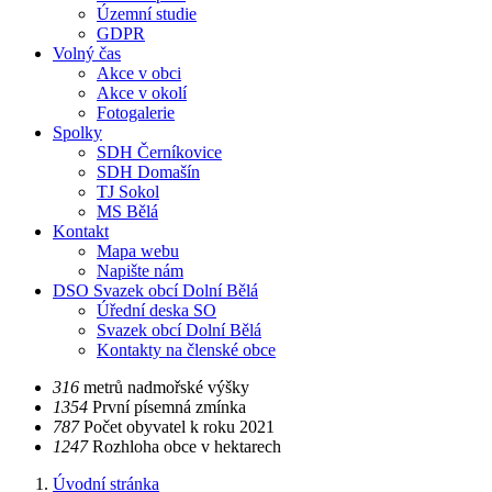
Územní studie
GDPR
Volný čas
Akce v obci
Akce v okolí
Fotogalerie
Spolky
SDH Černíkovice
SDH Domašín
TJ Sokol
MS Bělá
Kontakt
Mapa webu
Napište nám
DSO Svazek obcí Dolní Bělá
Úřední deska SO
Svazek obcí Dolní Bělá
Kontakty na členské obce
​​316
metrů nadmořské výšky
​​1354
První písemná zmínka
​​787
Počet obyvatel k roku 2021
​​1247
Rozhloha obce v hektarech
Úvodní stránka