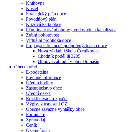
Knihovna
Kostel
Strategický plán obce
Povodňový plán
Krizová karta obce
Plán financování obnovy vodovodu a kanalizace
Zubní pohotovost
Virtuální prohlídka obce
Propagace finančně podpořených akcí obce
Nová základní škola Černíkovice
Chodník podél lll⁄3205
Obnova zábradlí v obci Domašín
Obecní úřad
E-podatelna
Povinné informace
Úřední hodiny
Zastupitelstvo obce
Úřední deska
Rozklikávací rozpočet
Výpisy z usnesení OZ
Obecně závazné vyhlášky obce
Formuláře
Zpravodaj
Ceník
Územní plán