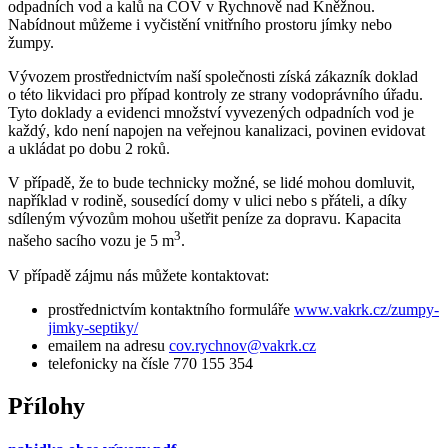
odpadních vod a kalů na ČOV v Rychnově nad Kněžnou.
Nabídnout můžeme i vyčistění vnitřního prostoru jímky nebo
žumpy.
Vývozem prostřednictvím naší společnosti získá zákazník doklad
o této likvidaci pro případ kontroly ze strany vodoprávního úřadu.
Tyto doklady a evidenci množství vyvezených odpadních vod je
každý, kdo není napojen na veřejnou kanalizaci, povinen evidovat
a ukládat po dobu 2 roků.
V případě, že to bude technicky možné, se lidé mohou domluvit,
například v rodině, sousedící domy v ulici nebo s přáteli, a díky
sdíleným vývozům mohou ušetřit peníze za dopravu. Kapacita
3
našeho sacího vozu je 5 m
.
V případě zájmu nás můžete kontaktovat:
prostřednictvím kontaktního formuláře
www.vakrk.cz/zumpy-
jimky-septiky/
emailem na adresu
cov.rychnov@vakrk.cz
telefonicky na čísle 770 155 354
Přílohy