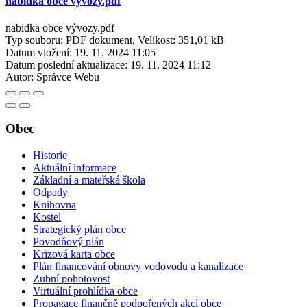
nabidka obce vývozy.pdf
nabidka obce vývozy.pdf
Typ souboru: PDF dokument, Velikost: 351,01 kB
Datum vložení:
19. 11. 2024 11:05
Datum poslední aktualizace:
19. 11. 2024 11:12
Autor:
Správce Webu
Obec
Historie
Aktuální informace
Základní a mateřská škola
Odpady
Knihovna
Kostel
Strategický plán obce
Povodňový plán
Krizová karta obce
Plán financování obnovy vodovodu a kanalizace
Zubní pohotovost
Virtuální prohlídka obce
Propagace finančně podpořených akcí obce