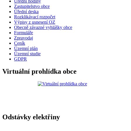
Úřední hodiny
Zastupitelstvo obce
Úřední deska
Rozklikávací rozpočet
Výpisy z usnesení OZ
Obecně závazné vyhlášky obce
Formuláře
Zpravodaj
Ceník
Územní plán
Územní studie
GDPR
Virtuální prohlídka obce
Odstávky elektřiny