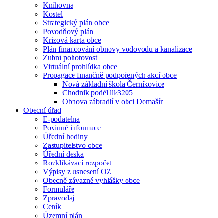
Knihovna
Kostel
Strategický plán obce
Povodňový plán
Krizová karta obce
Plán financování obnovy vodovodu a kanalizace
Zubní pohotovost
Virtuální prohlídka obce
Propagace finančně podpořených akcí obce
Nová základní škola Černíkovice
Chodník podél lll⁄3205
Obnova zábradlí v obci Domašín
Obecní úřad
E-podatelna
Povinné informace
Úřední hodiny
Zastupitelstvo obce
Úřední deska
Rozklikávací rozpočet
Výpisy z usnesení OZ
Obecně závazné vyhlášky obce
Formuláře
Zpravodaj
Ceník
Územní plán