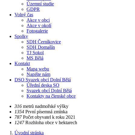
Územní studie
GDPR
Volný čas
Akce v obci
Akce v okolí
Fotogalerie
Spolky
SDH Černíkovice
SDH Domašín
TJ Sokol
MS Bělá
Kontakt
Mapa webu
Napište nám
DSO Svazek obcí Dolní Bělá
Úřední deska SO
Svazek obcí Dolní Bělá
Kontakty na členské obce
​​316
metrů nadmořské výšky
​​1354
První písemná zmínka
​​787
Počet obyvatel k roku 2021
​​1247
Rozhloha obce v hektarech
Úvodní stránka