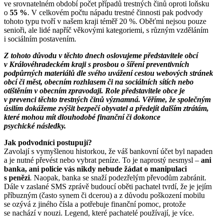
ve srovnatelném období počet případů trestných činů oproti loňsku
o
55 %
. V celkovém počtu nápadu trestné činnosti pak podvody
tohoto typu tvoří v našem kraji téměř 20 %. Oběťmi nejsou pouze
senioři, ale lidé napříč věkovými kategoriemi, s různým vzděláním
i sociálním postavením.
Z tohoto důvodu v těchto dnech oslovujeme představitele obcí
v Královéhradeckém kraji s prosbou o šíření preventivních
podpůrných materiálů dle svého uvážení cestou webových stránek
obcí či měst, obecním rozhlasem či na sociálních sítích nebo
otištěním v obecním zpravodaji. Role představitele obce je
v prevenci těchto trestných činů významná. Věříme, že společným
úsilím dokážeme zvýšit bezpečí obyvatel a předejít dalším ztrátám,
které mohou mít dlouhodobé finanční či dokonce
psychické následky.
Jak podvodníci postupují?
Zavolají s vymyšlenou historkou, že váš bankovní účet byl napaden
a je nutné převést nebo vybrat peníze. To je naprostý nesmysl –
ani
banka, ani policie vás nikdy nebude žádat o manipulaci
s penězi
. Naopak, banka se snaží podezřelým převodům zabránit.
Dále v zaslané SMS zprávě budoucí oběti pachatel tvrdí, že je jejím
příbuzným (často synem či dcerou) a z důvodu poškození mobilu
se ozývá z jiného čísla a potřebuje finanční pomoc, protože
se nachází v nouzi. Legend, které pachatelé používají, je více.