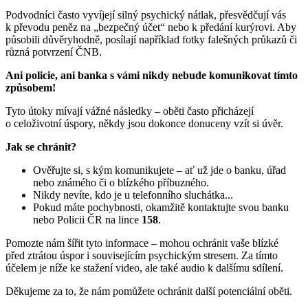
Podvodníci často vyvíjejí silný psychický nátlak, přesvědčují vás
k převodu peněz na „bezpečný účet“ nebo k předání kurýrovi. Aby
působili důvěryhodně, posílají například fotky falešných průkazů či
různá potvrzení ČNB.
Ani policie, ani banka s vámi nikdy nebude komunikovat tímto
způsobem!
Tyto útoky mívají vážné následky – oběti často přicházejí
o celoživotní úspory, někdy jsou dokonce donuceny vzít si úvěr.
Jak se chránit?
Ověřujte si, s kým komunikujete – ať už jde o banku, úřad
nebo známého či o blízkého příbuzného.
Nikdy nevíte, kdo je u telefonního sluchátka...
Pokud máte pochybnosti, okamžitě kontaktujte svou banku
nebo Policii ČR na lince
158
.
Pomozte nám šířit tyto informace – mohou ochránit vaše blízké
před ztrátou úspor i souvisejícím psychickým stresem. Za tímto
účelem je níže ke stažení video, ale také audio k dalšímu sdílení.
Děkujeme za to, že nám pomůžete ochránit další potenciální oběti.