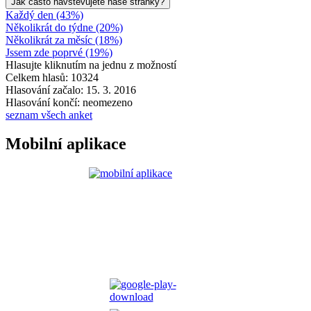
Jak často navštěvujete naše stránky?
Každý den (43%)
Několikrát do týdne (20%)
Několikrát za měsíc (18%)
Jssem zde poprvé (19%)
Hlasujte kliknutím na jednu z možností
Celkem hlasů: 10324
Hlasování začalo: 15. 3. 2016
Hlasování končí: neomezeno
seznam všech anket
Mobilní aplikace