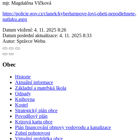
mjr. Magdaléna Vlčková
https://policie.gov.cz/clanek/kyberlumpove-lovi-obeti-nepodlehnete-
natlaku.aspx
Datum vložení:
4. 11. 2025 8:26
Datum poslední aktualizace:
4. 11. 2025 8:33
Autor:
Správce Webu
Obec
Historie
Aktuální informace
Základní a mateřská škola
Odpady
Knihovna
Kostel
Strategický plán obce
Povodňový plán
Krizová karta obce
Plán financování obnovy vodovodu a kanalizace
Zubní pohotovost
Virtuální prohlídka obce