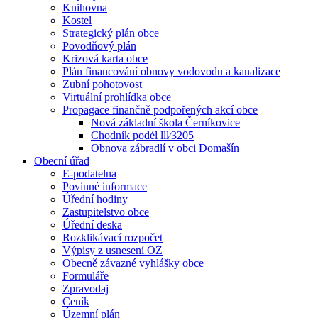
Knihovna
Kostel
Strategický plán obce
Povodňový plán
Krizová karta obce
Plán financování obnovy vodovodu a kanalizace
Zubní pohotovost
Virtuální prohlídka obce
Propagace finančně podpořených akcí obce
Nová základní škola Černíkovice
Chodník podél lll⁄3205
Obnova zábradlí v obci Domašín
Obecní úřad
E-podatelna
Povinné informace
Úřední hodiny
Zastupitelstvo obce
Úřední deska
Rozklikávací rozpočet
Výpisy z usnesení OZ
Obecně závazné vyhlášky obce
Formuláře
Zpravodaj
Ceník
Územní plán