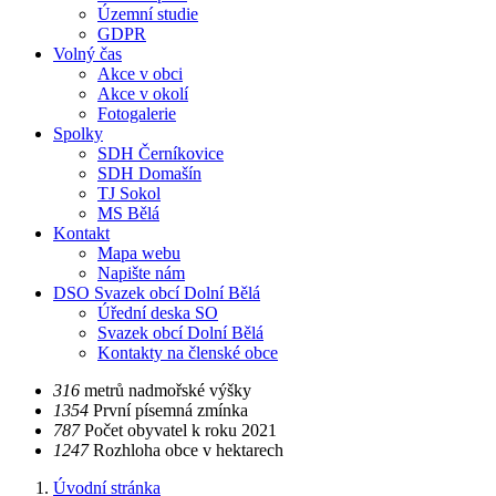
Územní studie
GDPR
Volný čas
Akce v obci
Akce v okolí
Fotogalerie
Spolky
SDH Černíkovice
SDH Domašín
TJ Sokol
MS Bělá
Kontakt
Mapa webu
Napište nám
DSO Svazek obcí Dolní Bělá
Úřední deska SO
Svazek obcí Dolní Bělá
Kontakty na členské obce
​​316
metrů nadmořské výšky
​​1354
První písemná zmínka
​​787
Počet obyvatel k roku 2021
​​1247
Rozhloha obce v hektarech
Úvodní stránka