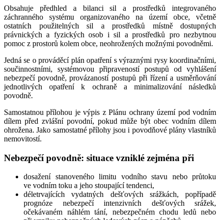
Obsahuje předhled a bilanci sil a prostředků integrovaného
záchranného systému organizovaného na území obce, včetně
ostatních použitelných sil a prostředků místně dostupných
právnických a fyzických osob i sil a prostředků pro nezbytnou
pomoc z prostorů kolem obce, neohrožených možnými povodněmi.
Jedná se o prováděcí plán opatření s výraznými rysy koordinačními,
součinnostními, systémovou připraveností postupů od vyhlášení
nebezpečí povodně, provázaností postupů při řízení a usměrňování
jednotlivých opatření k ochraně a minimalizování následků
povodně.
Samostatnou přílohou je výpis z Plánu ochrany území pod vodním
dílem před zvlášní povodní, pokud může být obec vodním dílem
ohrožena. Jako samostatné přílohy jsou i povodňové plány vlastníků
nemovitostí.
Nebezpečí povodně: situace vzniklé zejména při
dosažení stanoveného limitu vodního stavu nebo průtoku
ve vodním toku a jeho stoupající tendenci,
déletrvajících vydatných dešťových srážkách, popřípadě
prognóze nebezpečí intenzivních dešťových srážek,
očekávaném náhlém tání, nebezpečném chodu ledů nebo