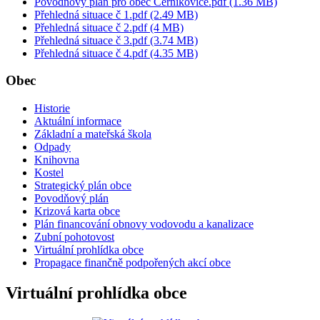
Povodňový plán pro obec Černíkovice.pdf (1.36 MB)
Přehledná situace č 1.pdf (2.49 MB)
Přehledná situace č 2.pdf (4 MB)
Přehledná situace č 3.pdf (3.74 MB)
Přehledná situace č 4.pdf (4.35 MB)
Obec
Historie
Aktuální informace
Základní a mateřská škola
Odpady
Knihovna
Kostel
Strategický plán obce
Povodňový plán
Krizová karta obce
Plán financování obnovy vodovodu a kanalizace
Zubní pohotovost
Virtuální prohlídka obce
Propagace finančně podpořených akcí obce
Virtuální prohlídka obce