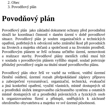
Obec
Povodňový plán
Povodňový plán
Povodňový plán jako základní dokument ochrany před povodněmi
slouží ke koordinaci činností v daném území v době povodňové
situace. Povodňový plán je souhrn organizačních a technických
opatření, potřebných k odvrácení nebo zmírnění škod při povodních
na životech a majetku občanů a společnosti a na životním prostředí.
Povodňovým plánem se řeší ochrana určitého území, nemovitosti
a realizace stavby. Povodňové plány menších celků musí být
v souladu s povodňovým plánem vyššího stupně, soulad potvrzuje
příslušný povodňový orgán na titulní straně povodňového plánu.
Povodňový plán obce řeší ve vazbě na velikost, vnitřní územní
členění osídlení, územní rozsah předpokládané záplavy přípravu
a zabezpečení vyrozumívací, organizační, technická, evakuační
a jiná konkrétní opatření, využití vlastních, místně dostupných sil
a prostředků složek integrovaného záchranného systému a ostatních
místně dostupných sil a prostředků právnických a fyzických osob
k organizovanému řízení a přístupů, směřujících k záchraně
ohroženého obyvatelstva a majetku ve své územní působnosti.