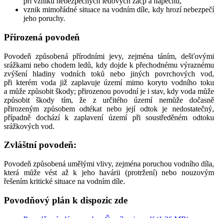
při vzniku nebezpečných ledových zácp a nápěchů,
vznik mimořádné situace na vodním díle, kdy hrozí nebezpečí
jeho poruchy.
Přirozená povodeň
Povodeň způsobená přírodními jevy, zejména táním, dešťovými
srážkami nebo chodem ledů, kdy dojde k přechodnému výraznému
zvýšení hladiny vodních toků nebo jiných povrchových vod,
při kterém voda již zaplavuje území mimo koryto vodního toku
a může způsobit škody; přirozenou povodní je i stav, kdy voda může
způsobit škody tím, že z určitého území nemůže dočasně
přirozeným způsobem odtékat nebo její odtok je nedostatečný,
případně dochází k zaplavení území při soustředěném odtoku
srážkových vod.
Zvláštní povodeň:
Povodeň způsobená umělými vlivy, zejména poruchou vodního díla,
která může vést až k jeho havárii (protržení) nebo nouzovým
řešením kritické situace na vodním díle.
Povodňový plán k dispozic zde