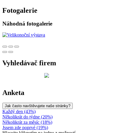
Fotogalerie
Náhodná fotogalerie
Vyhledávač firem
Anketa
Jak často navštěvujete naše stránky?
Každý den (43%)
Několikrát do týdne (20%)
Několikrát za měsíc (18%)
Jssem zde poprvé (19%)
Hlasujte kliknutím na jednu z možností