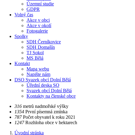
Územní studie
GDPR
Volný čas
Akce v obci
Akce v okolí
Fotogalerie
Spolky
SDH Černíkovice
SDH Domašín
TJ Sokol
MS Bělá
Kontakt
Mapa webu
Napište nám
DSO Svazek obcí Dolní Bělá
Úřední deska SO
Svazek obcí Dolní Bělá
Kontakty na členské obce
​​316
metrů nadmořské výšky
​​1354
První písemná zmínka
​​787
Počet obyvatel k roku 2021
​​1247
Rozhloha obce v hektarech
Úvodní stránka