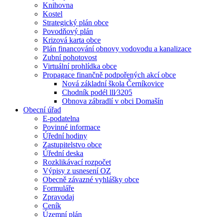
Knihovna
Kostel
Strategický plán obce
Povodňový plán
Krizová karta obce
Plán financování obnovy vodovodu a kanalizace
Zubní pohotovost
Virtuální prohlídka obce
Propagace finančně podpořených akcí obce
Nová základní škola Černíkovice
Chodník podél lll⁄3205
Obnova zábradlí v obci Domašín
Obecní úřad
E-podatelna
Povinné informace
Úřední hodiny
Zastupitelstvo obce
Úřední deska
Rozklikávací rozpočet
Výpisy z usnesení OZ
Obecně závazné vyhlášky obce
Formuláře
Zpravodaj
Ceník
Územní plán