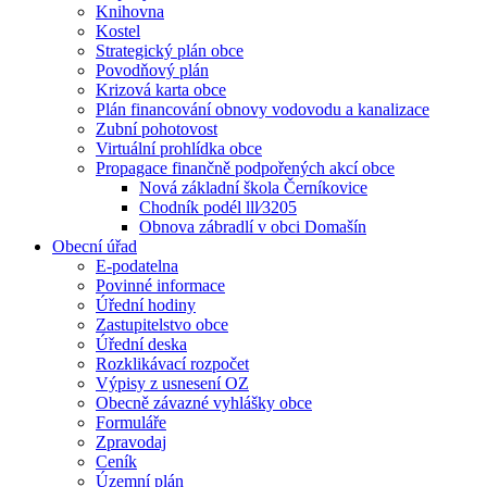
Knihovna
Kostel
Strategický plán obce
Povodňový plán
Krizová karta obce
Plán financování obnovy vodovodu a kanalizace
Zubní pohotovost
Virtuální prohlídka obce
Propagace finančně podpořených akcí obce
Nová základní škola Černíkovice
Chodník podél lll⁄3205
Obnova zábradlí v obci Domašín
Obecní úřad
E-podatelna
Povinné informace
Úřední hodiny
Zastupitelstvo obce
Úřední deska
Rozklikávací rozpočet
Výpisy z usnesení OZ
Obecně závazné vyhlášky obce
Formuláře
Zpravodaj
Ceník
Územní plán