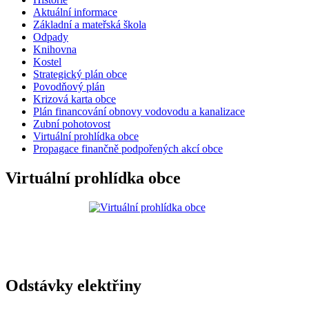
Aktuální informace
Základní a mateřská škola
Odpady
Knihovna
Kostel
Strategický plán obce
Povodňový plán
Krizová karta obce
Plán financování obnovy vodovodu a kanalizace
Zubní pohotovost
Virtuální prohlídka obce
Propagace finančně podpořených akcí obce
Virtuální prohlídka obce
Odstávky elektřiny