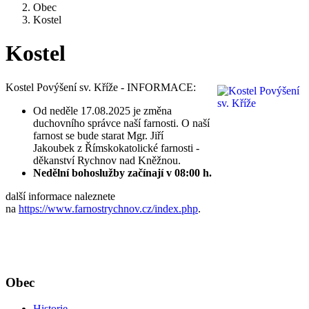
Obec
Kostel
Kostel
Kostel Povýšení sv. Kříže - INFORMACE:
Od neděle 17.08.2025 je změna
duchovního správce naší farnosti. O naší
farnost se bude starat Mgr. Jiří
Jakoubek z Římskokatolické farnosti -
děkanství Rychnov nad Kněžnou.
Nedělní bohoslužby začínají v 08:00 h.
další informace naleznete
na
https://www.farnostrychnov.cz/index.php
.
Obec
Historie