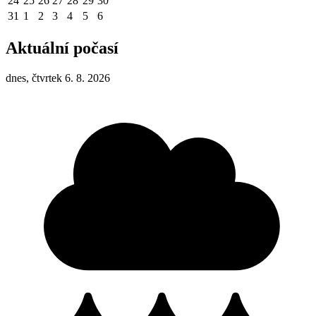
24
25
26
27
28
29
30
31
1
2
3
4
5
6
Aktuální počasí
dnes, čtvrtek 6. 8. 2026