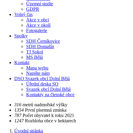
Územní studie
GDPR
Volný čas
Akce v obci
Akce v okolí
Fotogalerie
Spolky
SDH Černíkovice
SDH Domašín
TJ Sokol
MS Bělá
Kontakt
Mapa webu
Napište nám
DSO Svazek obcí Dolní Bělá
Úřední deska SO
Svazek obcí Dolní Bělá
Kontakty na členské obce
​​316
metrů nadmořské výšky
​​1354
První písemná zmínka
​​787
Počet obyvatel k roku 2021
​​1247
Rozhloha obce v hektarech
Úvodní stránka