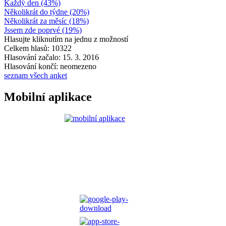
Každý den (43%)
Několikrát do týdne (20%)
Několikrát za měsíc (18%)
Jssem zde poprvé (19%)
Hlasujte kliknutím na jednu z možností
Celkem hlasů: 10322
Hlasování začalo: 15. 3. 2016
Hlasování končí: neomezeno
seznam všech anket
Mobilní aplikace