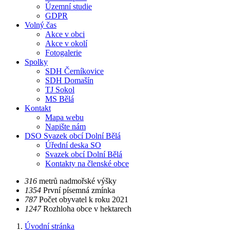
Územní studie
GDPR
Volný čas
Akce v obci
Akce v okolí
Fotogalerie
Spolky
SDH Černíkovice
SDH Domašín
TJ Sokol
MS Bělá
Kontakt
Mapa webu
Napište nám
DSO Svazek obcí Dolní Bělá
Úřední deska SO
Svazek obcí Dolní Bělá
Kontakty na členské obce
​​316
metrů nadmořské výšky
​​1354
První písemná zmínka
​​787
Počet obyvatel k roku 2021
​​1247
Rozhloha obce v hektarech
Úvodní stránka