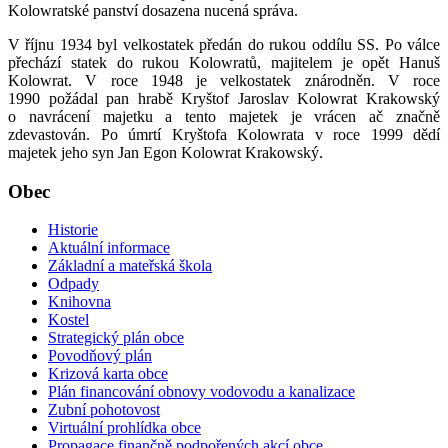
Kolowratské panství dosazena nucená správa.
V říjnu 1934 byl velkostatek předán do rukou oddílu SS. Po válce
přechází statek do rukou Kolowratů, majitelem je opět Hanuš
Kolowrat. V roce 1948 je velkostatek znárodněn. V roce
1990 požádal pan hrabě Kryštof Jaroslav Kolowrat Krakowský
o navrácení majetku a tento majetek je vrácen ač značně
zdevastován. Po úmrtí Kryštofa Kolowrata v roce 1999 dědí
majetek jeho syn Jan Egon Kolowrat Krakowský.
Obec
Historie
Aktuální informace
Základní a mateřská škola
Odpady
Knihovna
Kostel
Strategický plán obce
Povodňový plán
Krizová karta obce
Plán financování obnovy vodovodu a kanalizace
Zubní pohotovost
Virtuální prohlídka obce
Propagace finančně podpořených akcí obce