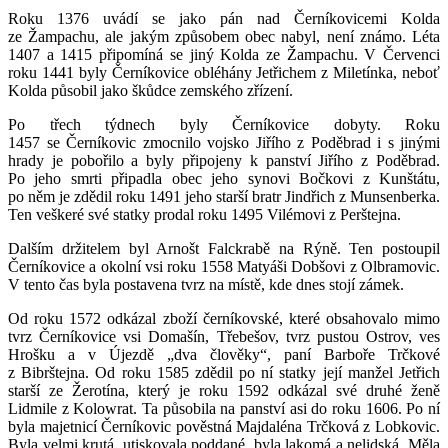
Roku 1376 uvádí se jako pán nad Černíkovicemi Kolda
ze Žampachu, ale jakým způsobem obec nabyl, není známo. Léta
1407 a 1415 připomíná se jiný Kolda ze Žampachu. V Červenci
roku 1441 byly Černíkovice obléhány Jetřichem z Miletínka, neboť
Kolda působil jako škůdce zemského zřízení.
Po třech týdnech byly Černíkovice dobyty. Roku
1457 se Černíkovic zmocnilo vojsko Jiřího z Poděbrad i s jinými
hrady je pobořilo a byly připojeny k panství Jiřího z Poděbrad.
Po jeho smrti připadla obec jeho synovi Bočkovi z Kunštátu,
po něm je zdědil roku 1491 jeho starší bratr Jindřich z Munsenberka.
Ten veškeré své statky prodal roku 1495 Vilémovi z Perštejna.
Dalším držitelem byl Arnošt Falckrabě na Rýně. Ten postoupil
Černíkovice a okolní vsi roku 1558 Matyáši Dobšovi z Olbramovic.
V tento čas byla postavena tvrz na místě, kde dnes stojí zámek.
Od roku 1572 odkázal zboží černíkovské, které obsahovalo mimo
tvrz Černíkovice vsi Domašín, Třebešov, tvrz pustou Ostrov, ves
Hrošku a v Újezdě „dva člověky“, paní Barboře Trčkové
z Bibrštejna. Od roku 1585 zdědil po ní statky její manžel Jetřich
starší ze Žerotína, který je roku 1592 odkázal své druhé ženě
Lidmile z Kolowrat. Ta působila na panství asi do roku 1606. Po ní
byla majetnicí Černíkovic pověstná Majdaléna Trčková z Lobkovic.
Byla velmi krutá, utiskovala poddané, byla lakomá a nelidská. Měla