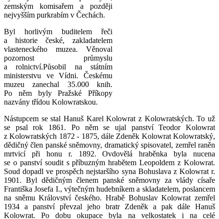
zemským komisařem a později
nejvyšším purkrabím v Čechách.
Byl horlivým buditelem řeči
a historie české, zakladatelem
vlasteneckého muzea. Věnoval
pozornost průmyslu
a rolnictví.Působil na státním
ministerstvu ve Vídni. Českému
muzeu zanechal 35.000 knih.
Po něm byly Pražské Příkopy
nazvány třídou Kolowratskou.
Nástupcem se stal Hanuš Karel Kolowrat z Kolowratských. To už
se psal rok 1861. Po něm se ujal panství Teodor Kolowrat
z Kolowratských 1872 - 1875, dále Zdeněk Kolowrat Kolowratský,
dědičný člen panské sněmovny, dramatický spisovatel, zemřel raněn
mrtvicí při honu r. 1892. Ovdovělá hraběnka byla nucena
se o panství soudit s příbuzným hrabětem Leopoldem z Kolowrat.
Soud dopadl ve prospěch nejstaršího syna Bohuslava z Kolowrat r.
1901. Byl dědičným členem panské sněmovny za vlády císaře
Františka Josefa I., výtečným hudebníkem a skladatelem, poslancem
na sněmu Království českého. Hrabě Bohuslav Kolowrat zemřel
1934 a panství převzal jeho bratr Zdeněk a pak dále Hanuš
Kolowrat. Po dobu okupace byla na velkostatek i na celé