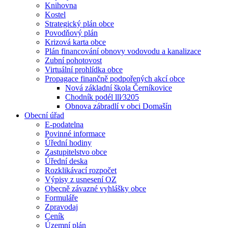
Knihovna
Kostel
Strategický plán obce
Povodňový plán
Krizová karta obce
Plán financování obnovy vodovodu a kanalizace
Zubní pohotovost
Virtuální prohlídka obce
Propagace finančně podpořených akcí obce
Nová základní škola Černíkovice
Chodník podél lll⁄3205
Obnova zábradlí v obci Domašín
Obecní úřad
E-podatelna
Povinné informace
Úřední hodiny
Zastupitelstvo obce
Úřední deska
Rozklikávací rozpočet
Výpisy z usnesení OZ
Obecně závazné vyhlášky obce
Formuláře
Zpravodaj
Ceník
Územní plán