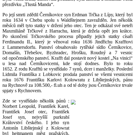
přezdívku „Tlustá Manda“.
Po její smrti zdědil Černíkovice syn Erdman Trčka z Lípy, který byl
roku 1634 v Chebu spolu s Waldštejnem zavražděn. Jen několik
měsíců měl tyto statky v držení jeho otec. Ten je odkázal své neteři
Maxmiliáně Trčkové z Harrachu, která je držela opět jen krátce.
Po skončení Trčkovského procesu připadly jejich statky císaři
Ferdinandu II., který je věnoval roku 1636 Jindřichu Krafftovi
z Lammersdorfu. Panství obsahovalo rytířské sídlo Černíkovice,
Domašín, Třebešov, Byzhradec, Hrošku, Roudný a 7 vesnic
od opočenského panství. Krafft dal postavit nový kostel „Na vinici“
u lesa nad Černíkovicemi, kde stojí dodnes. Bylo to roku
1652. Z rodu Krafftů se vystřídalo 7 synů, dcer i manželky. Poslední
Lidmila Františka z Lobkovic prodala panství se všemi vesnicemi
roku 1676 Františku Karlovi Kolowratu z Libštejnských, pánu
na Rychnově za 108.500,- fl.uh a od té doby jsou Černíkovice trvale
spjaty s Rychnovem.
Zde se vystřídalo několik pánů :
Norbert Leopold, František Karel,
František Josef otec, František
Josef syn, nejvyšší purkrabí
Království českého. I jeho syn
Antonín Libštejnský z Kolowrat
byl hejtmanem měst pražských,