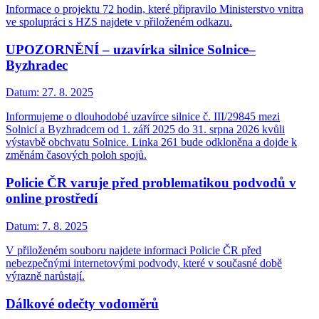
Informace o projektu 72 hodin, které připravilo Ministerstvo vnitra
ve spolupráci s HZS najdete v přiloženém odkazu.
UPOZORNĚNÍ – uzavírka silnice Solnice–
Byzhradec
Datum:
27. 8. 2025
Informujeme o dlouhodobé uzavírce silnice č. III/29845 mezi
Solnicí a Byzhradcem od 1. září 2025 do 31. srpna 2026 kvůli
výstavbě obchvatu Solnice. Linka 261 bude odkloněna a dojde k
změnám časových poloh spojů.
Policie ČR varuje před problematikou podvodů v
online prostředí
Datum:
7. 8. 2025
V přiloženém souboru najdete informaci Policie ČR před
nebezpečnými internetovými podvody, které v současné době
výrazně narůstají.
Dálkové odečty vodoměrů