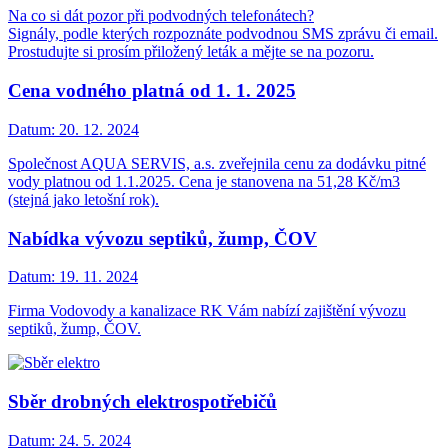
Na co si dát pozor při podvodných telefonátech?
Signály, podle kterých rozpoznáte podvodnou SMS zprávu či email.
Prostudujte si prosím přiložený leták a mějte se na pozoru.
Cena vodného platná od 1. 1. 2025
Datum:
20. 12. 2024
Společnost AQUA SERVIS, a.s. zveřejnila cenu za dodávku pitné
vody platnou od 1.1.2025. Cena je stanovena na 51,28 Kč/m3
(stejná jako letošní rok).
Nabídka vývozu septiků, žump, ČOV
Datum:
19. 11. 2024
Firma Vodovody a kanalizace RK Vám nabízí zajištění vývozu
septiků, žump, ČOV.
Sběr drobných elektrospotřebičů
Datum:
24. 5. 2024