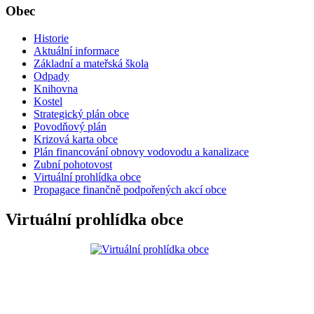
Obec
Historie
Aktuální informace
Základní a mateřská škola
Odpady
Knihovna
Kostel
Strategický plán obce
Povodňový plán
Krizová karta obce
Plán financování obnovy vodovodu a kanalizace
Zubní pohotovost
Virtuální prohlídka obce
Propagace finančně podpořených akcí obce
Virtuální prohlídka obce