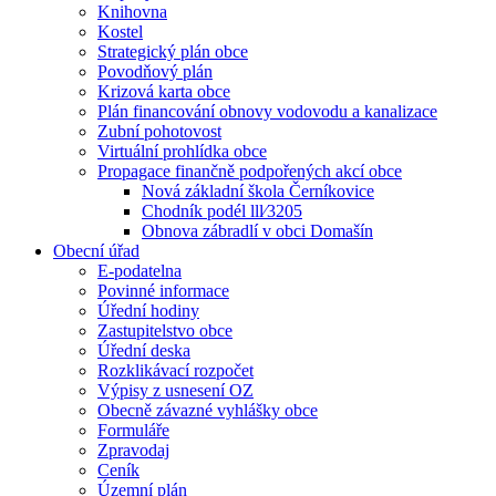
Knihovna
Kostel
Strategický plán obce
Povodňový plán
Krizová karta obce
Plán financování obnovy vodovodu a kanalizace
Zubní pohotovost
Virtuální prohlídka obce
Propagace finančně podpořených akcí obce
Nová základní škola Černíkovice
Chodník podél lll⁄3205
Obnova zábradlí v obci Domašín
Obecní úřad
E-podatelna
Povinné informace
Úřední hodiny
Zastupitelstvo obce
Úřední deska
Rozklikávací rozpočet
Výpisy z usnesení OZ
Obecně závazné vyhlášky obce
Formuláře
Zpravodaj
Ceník
Územní plán