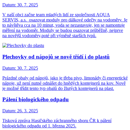
Datum:
30. 7. 2025
V naší obci začne team mladých lidí ze společnosti AQUA
SERVIS, a.s. osazovat moduly pro dálkové odečty na vodoměry. Je
to návštěva cca na 10 minut, voda se nezastavuje, jen se namontuje
měření na vodoměr. Moduly se budou osazovat průběžně, nejprve
na novější vodoměry,poté při výměně starších typů.
Plechovky od nápojů se nově třídí i do plastů
Datum:
30. 7. 2025
Prázdné obaly od nápojů, jako je třeba pivo, limonády či energetické
nápoje, už není nutné odnášet do hnědých kontejnerů na kov. Nově
je možné třídit tento typ obalů do žlutých kontejnerů na plast.
Pálení biologického odpadu
Datum:
26. 3. 2025
Tisková zpráva Hasičského záchranného sboru ČR k pálení
biologického odpadu od 1. března 2025.