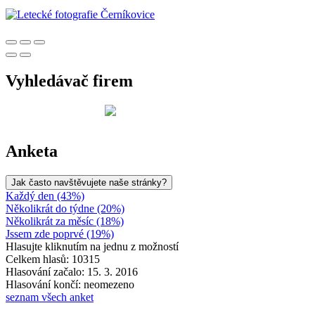
Vyhledávač firem
Anketa
Jak často navštěvujete naše stránky?
Každý den (43%)
Několikrát do týdne (20%)
Několikrát za měsíc (18%)
Jssem zde poprvé (19%)
Hlasujte kliknutím na jednu z možností
Celkem hlasů: 10315
Hlasování začalo: 15. 3. 2016
Hlasování končí: neomezeno
seznam všech anket