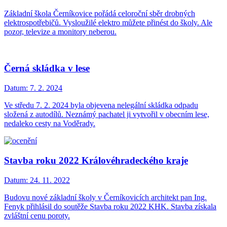
Základní škola Černíkovice pořádá celoroční sběr drobných
elektrospotřebičů. Vysloužilé elektro můžete přinést do školy. Ale
pozor, televize a monitory neberou.
Černá skládka v lese
Datum:
7. 2. 2024
Ve středu 7. 2. 2024 byla objevena nelegální skládka odpadu
složená z autodílů. Neznámý pachatel ji vytvořil v obecním lese,
nedaleko cesty na Voděrady.
Stavba roku 2022 Královéhradeckého kraje
Datum:
24. 11. 2022
Budovu nové základní školy v Černíkovicích architekt pan Ing.
Fenyk přihlásil do soutěže Stavba roku 2022 KHK. Stavba získala
zvláštní cenu poroty.