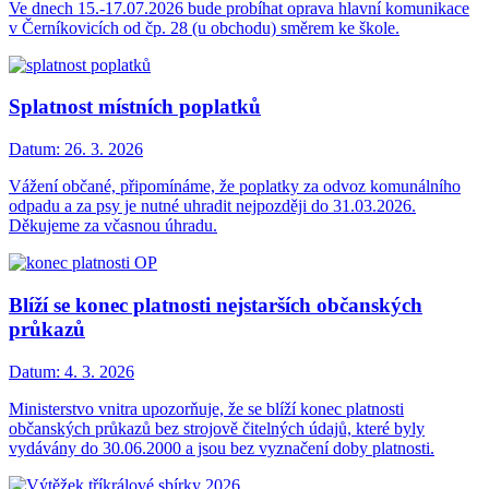
Ve dnech 15.-17.07.2026 bude probíhat oprava hlavní komunikace
v Černíkovicích od čp. 28 (u obchodu) směrem ke škole.
Splatnost místních poplatků
Datum:
26. 3. 2026
Vážení občané, připomínáme, že poplatky za odvoz komunálního
odpadu a za psy je nutné uhradit nejpozději do 31.03.2026.
Děkujeme za včasnou úhradu.
Blíží se konec platnosti nejstarších občanských
průkazů
Datum:
4. 3. 2026
Ministerstvo vnitra upozorňuje, že se blíží konec platnosti
občanských průkazů bez strojově čitelných údajů, které byly
vydávány do 30.06.2000 a jsou bez vyznačení doby platnosti.