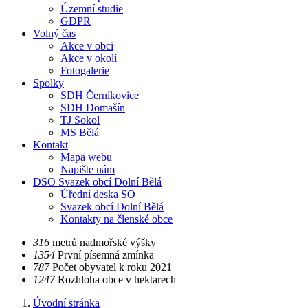
Územní studie
GDPR
Volný čas
Akce v obci
Akce v okolí
Fotogalerie
Spolky
SDH Černíkovice
SDH Domašín
TJ Sokol
MS Bělá
Kontakt
Mapa webu
Napište nám
DSO Svazek obcí Dolní Bělá
Úřední deska SO
Svazek obcí Dolní Bělá
Kontakty na členské obce
​​316
metrů nadmořské výšky
​​1354
První písemná zmínka
​​787
Počet obyvatel k roku 2021
​​1247
Rozhloha obce v hektarech
Úvodní stránka