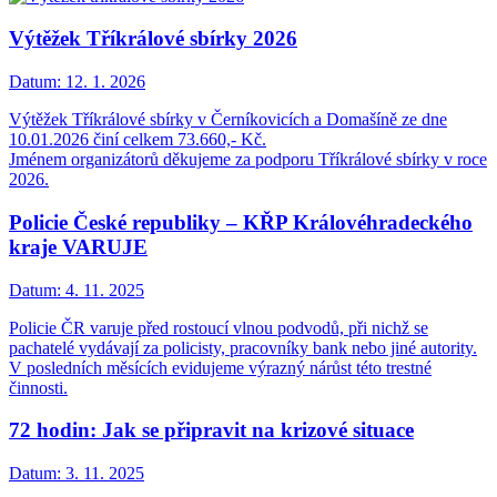
Výtěžek Tříkrálové sbírky 2026
Datum:
12. 1. 2026
Výtěžek Tříkrálové sbírky v Černíkovicích a Domašíně ze dne
10.01.2026 činí celkem 73.660,- Kč.
Jménem organizátorů děkujeme za podporu Tříkrálové sbírky v roce
2026.
Policie České republiky – KŘP Královéhradeckého
kraje VARUJE
Datum:
4. 11. 2025
Policie ČR varuje před rostoucí vlnou podvodů, při nichž se
pachatelé vydávají za policisty, pracovníky bank nebo jiné autority.
V posledních měsících evidujeme výrazný nárůst této trestné
činnosti.
72 hodin: Jak se připravit na krizové situace
Datum:
3. 11. 2025