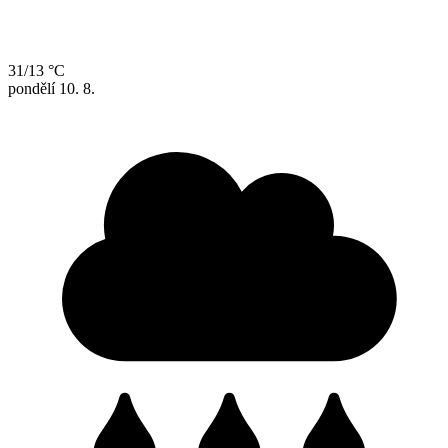
31/13 °C
pondělí
10. 8.