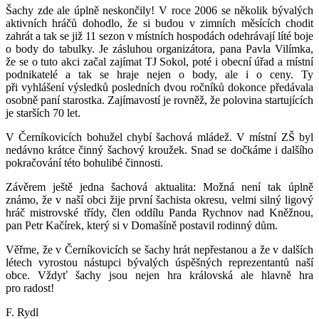
Šachy zde ale úplně neskončily! V roce 2006 se několik bývalých
aktivních hráčů dohodlo, že si budou v zimních měsících chodit
zahrát a tak se již 11 sezon v místních hospodách odehrávají líté boje
o body do tabulky. Je zásluhou organizátora, pana Pavla Vilímka,
že se o tuto akci začal zajímat TJ Sokol, poté i obecní úřad a místní
podnikatelé a tak se hraje nejen o body, ale i o ceny. Ty
při vyhlášení výsledků posledních dvou ročníků dokonce předávala
osobně paní starostka. Zajímavostí je rovněž, že polovina startujících
je starších 70 let.
V Černíkovicích bohužel chybí šachová mládež. V místní ZŠ byl
nedávno krátce činný šachový kroužek. Snad se dočkáme i dalšího
pokračování této bohulibé činnosti.
Závěrem ještě jedna šachová aktualita: Možná není tak úplně
známo, že v naší obci žije první šachista okresu, velmi silný ligový
hráč mistrovské třídy, člen oddílu Panda Rychnov nad Kněžnou,
pan Petr Kačírek, který si v Domašíně postavil rodinný dům.
Věřme, že v Černíkovicích se šachy hrát nepřestanou a že v dalších
létech vyrostou nástupci bývalých úspěšných reprezentantů naší
obce. Vždyť šachy jsou nejen hra královská ale hlavně hra
pro radost!
F. Rydl