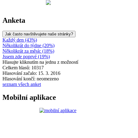
Anketa
Jak často navštěvujete naše stránky?
Každý den (43%)
Několikrát do týdne (20%)
Několikrát za měsíc (18%)
Jssem zde poprvé (19%)
Hlasujte kliknutím na jednu z možností
Celkem hlasů: 10317
Hlasování začalo: 15. 3. 2016
Hlasování končí: neomezeno
seznam všech anket
Mobilní aplikace