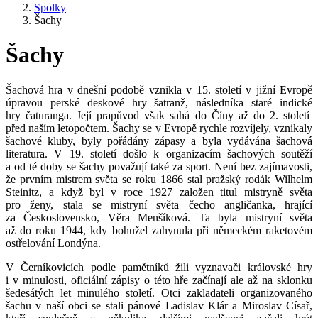
Spolky
Šachy
Šachy
Šachová hra v dnešní podobě vznikla v 15. století v jižní Evropě
úpravou perské deskové hry šatranž, následníka staré indické
hry čaturanga. Její prapůvod však sahá do Číny až do 2. století
před naším letopočtem. Šachy se v Evropě rychle rozvíjely, vznikaly
šachové kluby, byly pořádány zápasy a byla vydávána šachová
literatura. V 19. století došlo k organizacím šachových soutěží
a od té doby se šachy považují také za sport. Není bez zajímavosti,
že prvním mistrem světa se roku 1866 stal pražský rodák Wilhelm
Steinitz, a když byl v roce 1927 založen titul mistryně světa
pro ženy, stala se mistryní světa čecho angličanka, hrající
za Československo, Věra Menšíková. Ta byla mistryní světa
až do roku 1944, kdy bohužel zahynula při německém raketovém
ostřelování Londýna.
V Černíkovicích podle pamětníků žili vyznavači královské hry
i v minulosti, oficiální zápisy o této hře začínají ale až na sklonku
šedesátých let minulého století. Otci zakladateli organizovaného
šachu v naší obci se stali pánové Ladislav Klár a Miroslav Císař,