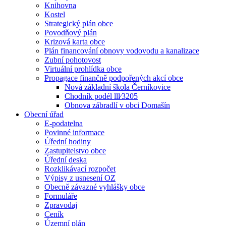
Knihovna
Kostel
Strategický plán obce
Povodňový plán
Krizová karta obce
Plán financování obnovy vodovodu a kanalizace
Zubní pohotovost
Virtuální prohlídka obce
Propagace finančně podpořených akcí obce
Nová základní škola Černíkovice
Chodník podél lll⁄3205
Obnova zábradlí v obci Domašín
Obecní úřad
E-podatelna
Povinné informace
Úřední hodiny
Zastupitelstvo obce
Úřední deska
Rozklikávací rozpočet
Výpisy z usnesení OZ
Obecně závazné vyhlášky obce
Formuláře
Zpravodaj
Ceník
Územní plán