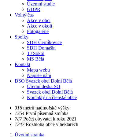
Územní studie
GDPR
Volný čas
Akce v obci
Akce v okolí
Fotogalerie
Spolky
SDH Černíkovice
SDH Domašín
TJ Sokol
MS Bělá
Kontakt
Mapa webu
Napište nám
DSO Svazek obcí Dolní Bělá
Úřední deska SO
Svazek obcí Dolní Bělá
Kontakty na členské obce
​​316
metrů nadmořské výšky
​​1354
První písemná zmínka
​​787
Počet obyvatel k roku 2021
​​1247
Rozhloha obce v hektarech
Úvodní stránka