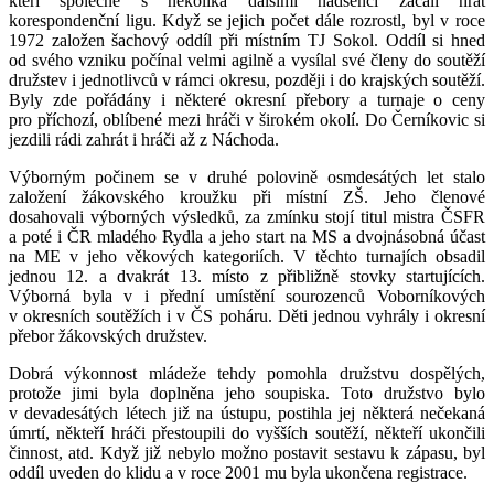
kteří společně s několika dalšími nadšenci začali hrát
korespondenční ligu. Když se jejich počet dále rozrostl, byl v roce
1972 založen šachový oddíl při místním TJ Sokol. Oddíl si hned
od svého vzniku počínal velmi agilně a vysílal své členy do soutěží
družstev i jednotlivců v rámci okresu, později i do krajských soutěží.
Byly zde pořádány i některé okresní přebory a turnaje o ceny
pro příchozí, oblíbené mezi hráči v širokém okolí. Do Černíkovic si
jezdili rádi zahrát i hráči až z Náchoda.
Výborným počinem se v druhé polovině osmdesátých let stalo
založení žákovského kroužku při místní ZŠ. Jeho členové
dosahovali výborných výsledků, za zmínku stojí titul mistra ČSFR
a poté i ČR mladého Rydla a jeho start na MS a dvojnásobná účast
na ME v jeho věkových kategoriích. V těchto turnajích obsadil
jednou 12. a dvakrát 13. místo z přibližně stovky startujících.
Výborná byla v i přední umístění sourozenců Voborníkových
v okresních soutěžích i v ČS poháru. Děti jednou vyhrály i okresní
přebor žákovských družstev.
Dobrá výkonnost mládeže tehdy pomohla družstvu dospělých,
protože jimi byla doplněna jeho soupiska. Toto družstvo bylo
v devadesátých létech již na ústupu, postihla jej některá nečekaná
úmrtí, někteří hráči přestoupili do vyšších soutěží, někteří ukončili
činnost, atd. Když již nebylo možno postavit sestavu k zápasu, byl
oddíl uveden do klidu a v roce 2001 mu byla ukončena registrace.