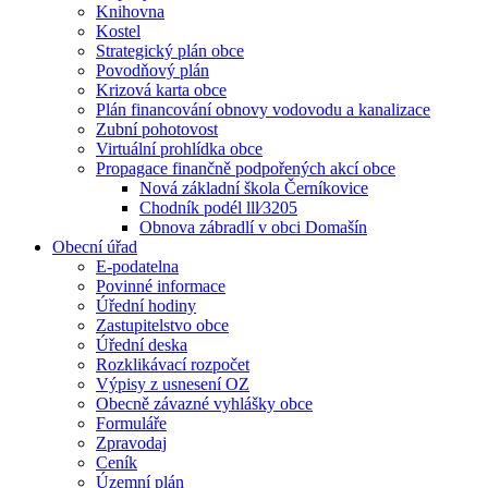
Knihovna
Kostel
Strategický plán obce
Povodňový plán
Krizová karta obce
Plán financování obnovy vodovodu a kanalizace
Zubní pohotovost
Virtuální prohlídka obce
Propagace finančně podpořených akcí obce
Nová základní škola Černíkovice
Chodník podél lll⁄3205
Obnova zábradlí v obci Domašín
Obecní úřad
E-podatelna
Povinné informace
Úřední hodiny
Zastupitelstvo obce
Úřední deska
Rozklikávací rozpočet
Výpisy z usnesení OZ
Obecně závazné vyhlášky obce
Formuláře
Zpravodaj
Ceník
Územní plán