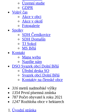
Územní studie
GDPR
Volný čas
Akce v obci
Akce v okolí
Fotogalerie
Spolky
SDH Černíkovice
SDH Domašín
TJ Sokol
MS Bělá
Kontakt
Mapa webu
Napište nám
DSO Svazek obcí Dolní Bělá
Úřední deska SO
Svazek obcí Dolní Bělá
Kontakty na členské obce
​​316
metrů nadmořské výšky
​​1354
První písemná zmínka
​​787
Počet obyvatel k roku 2021
​​1247
Rozhloha obce v hektarech
Úvodní stránka