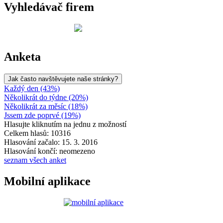
Vyhledávač firem
Anketa
Jak často navštěvujete naše stránky?
Každý den (43%)
Několikrát do týdne (20%)
Několikrát za měsíc (18%)
Jssem zde poprvé (19%)
Hlasujte kliknutím na jednu z možností
Celkem hlasů: 10316
Hlasování začalo: 15. 3. 2016
Hlasování končí: neomezeno
seznam všech anket
Mobilní aplikace