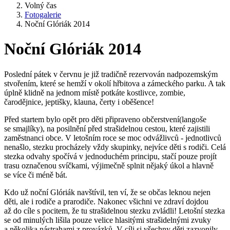
Volný čas
Fotogalerie
Noční Glóriák 2014
Noční Glóriák 2014
Poslední pátek v červnu je již tradičně rezervován nadpozemským
stvořením, které se hemží v okolí hřbitova a zámeckého parku. A tak
úplně klidně na jednom místě potkáte kostlivce, zombie,
čarodějnice, jeptišky, klauna, čerty i oběšence!
Před startem bylo opět pro děti připraveno občerstvení(langoše
se smajlíky), na posilnění před strašidelnou cestou, které zajistili
zaměstnanci obce. V letošním roce se moc odvážlivců - jednotlivců
nenašlo, stezku procházely vždy skupinky, nejvíce děti s rodiči. Celá
stezka odvahy spočívá v jednoduchém principu, stačí pouze projít
trasu označenou svíčkami, výjimečně splnit nějaký úkol a hlavně
se více či méně bát.
Kdo už noční Glóriák navštívil, ten ví, že se občas leknou nejen
děti, ale i rodiče a prarodiče. Nakonec všichni ve zdraví dojdou
až do cíle s pocitem, že tu strašidelnou stezku zvládli! Letošní stezka
se od minulých lišila pouze velice hlasitými strašidelnými zvuky
a několika nástrahami z provázků. V cíli si všechny děti zazvonily