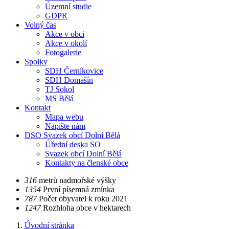
Územní studie
GDPR
Volný čas
Akce v obci
Akce v okolí
Fotogalerie
Spolky
SDH Černíkovice
SDH Domašín
TJ Sokol
MS Bělá
Kontakt
Mapa webu
Napište nám
DSO Svazek obcí Dolní Bělá
Úřední deska SO
Svazek obcí Dolní Bělá
Kontakty na členské obce
​​316
metrů nadmořské výšky
​​1354
První písemná zmínka
​​787
Počet obyvatel k roku 2021
​​1247
Rozhloha obce v hektarech
Úvodní stránka