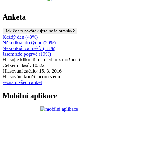
Anketa
Jak často navštěvujete naše stránky?
Každý den (43%)
Několikrát do týdne (20%)
Několikrát za měsíc (18%)
Jssem zde poprvé (19%)
Hlasujte kliknutím na jednu z možností
Celkem hlasů: 10322
Hlasování začalo: 15. 3. 2016
Hlasování končí: neomezeno
seznam všech anket
Mobilní aplikace