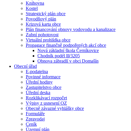
Knihovna
Kostel
Strategický plán obce
Povodňový plán
Krizová karta obce
Plán financování obnovy vodovodu a kanalizace
Zubní pohotovost
Virtuální prohlídka obce
Propagace finančně podpořených akcí obce
Nová základní škola Černíkovice
Chodník podél lll⁄3205
Obnova zábradlí v obci Domašín
Obecní úřad
E-podatelna
Povinné informace
Úřední hodiny
Zastupitelstvo obce
Úřední deska
Rozklikávací rozpočet
Výpisy z usnesení OZ
Obecně závazné vyhlášky obce
Formuláře
Zpravodaj
Ceník
Územní plán