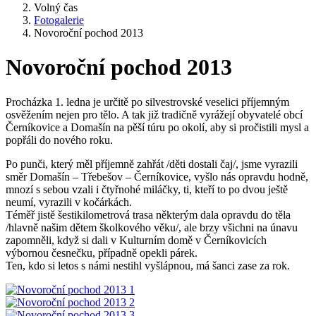
Volný čas
Fotogalerie
Novoroční pochod 2013
Novoroční pochod 2013
Procházka 1. ledna je určitě po silvestrovské veselici příjemným
osvěžením nejen pro tělo. A tak již tradičně vyrážejí obyvatelé obcí
Černíkovice a Domašín na pěší túru po okolí, aby si pročistili mysl a
popřáli do nového roku.
Po punči, který měl příjemně zahřát /děti dostali čaj/, jsme vyrazili
směr Domašín – Třebešov – Černíkovice, vyšlo nás opravdu hodně,
mnozí s sebou vzali i čtyřnohé miláčky, ti, kteří to po dvou ještě
neumí, vyrazili v kočárkách.
Téměř jistě šestikilometrová trasa některým dala opravdu do těla
/hlavně našim dětem školkového věku/, ale brzy všichni na únavu
zapomněli, když si dali v Kulturním domě v Černíkovicích
výbornou česnečku, případně opekli párek.
Ten, kdo si letos s námi nestihl vyšlápnou, má šanci zase za rok.​