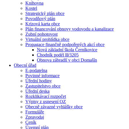
Knihovna
Kostel
Strategický plán obce
Povodňový plán
Krizová karta obce
Plán financování obnovy vodovodu a kanalizace
Zubní pohotovost
Virtuální prohlídka obce
Propagace finančně podpořených akcí obce
Nová základní škola Černíkovice
Chodník podél lll⁄3205
Obnova zábradlí v obci Domašín
Obecní úřad
E-podatelna
Povinné informace
Úřední hodiny
Zastupitelstvo obce
Úřední deska
Rozklikávací rozpočet
Výpisy z usnesení OZ
Obecně závazné vyhlášky obce
Formuláře
Zpravodaj
Ceník
Územní plán