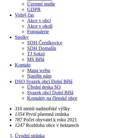
Územní studie
GDPR
Volný čas
Akce v obci
Akce v okolí
Fotogalerie
Spolky
SDH Černíkovice
SDH Domašín
TJ Sokol
MS Bělá
Kontakt
Mapa webu
Napište nám
DSO Svazek obcí Dolní Bělá
Úřední deska SO
Svazek obcí Dolní Bělá
Kontakty na členské obce
​​316
metrů nadmořské výšky
​​1354
První písemná zmínka
​​787
Počet obyvatel k roku 2021
​​1247
Rozhloha obce v hektarech
Úvodní stránka