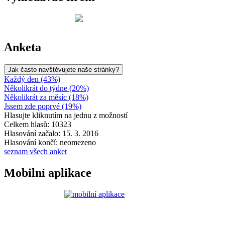
Anketa
Jak často navštěvujete naše stránky?
Každý den (43%)
Několikrát do týdne (20%)
Několikrát za měsíc (18%)
Jssem zde poprvé (19%)
Hlasujte kliknutím na jednu z možností
Celkem hlasů: 10323
Hlasování začalo: 15. 3. 2016
Hlasování končí: neomezeno
seznam všech anket
Mobilní aplikace