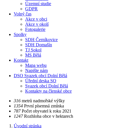
Územní studie
GDPR
Volný čas
Akce v obci
Akce v okolí
Fotogalerie
Spolky
SDH Černíkovice
SDH Domašín
TJ Sokol
MS Bělá
Kontakt
Mapa webu
Napište nám
DSO Svazek obcí Dolní Bělá
Úřední deska SO
Svazek obcí Dolní Bělá
Kontakty na členské obce
​​316
metrů nadmořské výšky
​​1354
První písemná zmínka
​​787
Počet obyvatel k roku 2021
​​1247
Rozhloha obce v hektarech
Úvodní stránka