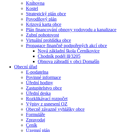
Knihovna
Kostel
Strategický plán obce
Povodňový plán
Krizová karta obce
Plán financování obnovy vodovodu a kanalizace
Zubní pohotovost
Virtuální prohlídka obce
Propagace finančně podpořených akcí obce
Nová základní škola Černíkovice
Chodník podél lll⁄3205
Obnova zábradlí v obci Domašín
Obecní úřad
E-podatelna
Povinné informace
Úřední hodiny
Zastupitelstvo obce
Úřední deska
Rozklikávací rozpočet
Výpisy z usnesení OZ
Obecně závazné vyhlášky obce
Formuláře
Zpravodaj
Ceník
Územní plán