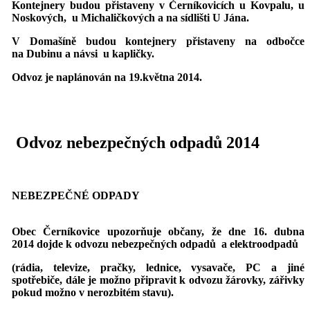
Kontejnery budou přistaveny v Černíkovicích u Kovpalu,
u
Noskových, u Michaličkových a na sídlišti U Jána.
V Domašíně budou kontejnery přistaveny na odbočce
na Dubinu a návsi u kapličky.
Odvoz je naplánován na 19.května 2014.
Odvoz nebezpečných odpadů 2014
NEBEZPEČNÉ ODPADY
Obec Černíkovice upozorňuje občany, že dne 16. dubna
2014 dojde k odvozu
nebezpečných odpadů a elektroodpadů
(rádia, televize, pračky, lednice, vysavače, PC a jiné
spotřebiče,
dále je možno připravit k odvozu žárovky, zářivky
pokud možno v nerozbitém stavu).