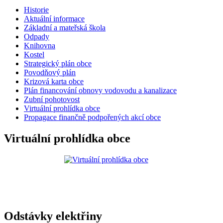
Historie
Aktuální informace
Základní a mateřská škola
Odpady
Knihovna
Kostel
Strategický plán obce
Povodňový plán
Krizová karta obce
Plán financování obnovy vodovodu a kanalizace
Zubní pohotovost
Virtuální prohlídka obce
Propagace finančně podpořených akcí obce
Virtuální prohlídka obce
Odstávky elektřiny