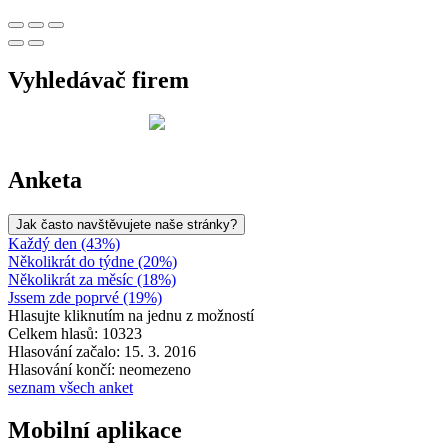
Vyhledávač firem
Anketa
Jak často navštěvujete naše stránky?
Každý den (43%)
Několikrát do týdne (20%)
Několikrát za měsíc (18%)
Jssem zde poprvé (19%)
Hlasujte kliknutím na jednu z možností
Celkem hlasů: 10323
Hlasování začalo: 15. 3. 2016
Hlasování končí: neomezeno
seznam všech anket
Mobilní aplikace