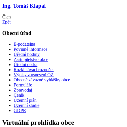
Ing. Tomáš Klapal
Člen
Zpět
Obecní úřad
E-podatelna
Povinné informace
Úřední hodiny
Zastupitelstvo obce
Úřední deska
Rozklikávací rozpočet
Výpisy z usnesení OZ
Obecně závazné vyhlášky obce
Formuláře
Zpravodaj
Ceník
Územní plán
Územní studie
GDPR
Virtuální prohlídka obce