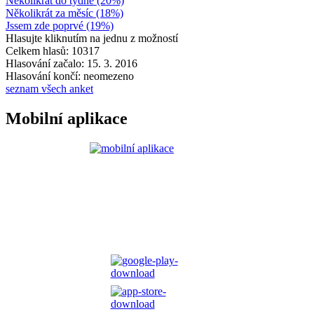
Několikrát do týdne (20%)
Několikrát za měsíc (18%)
Jssem zde poprvé (19%)
Hlasujte kliknutím na jednu z možností
Celkem hlasů: 10317
Hlasování začalo: 15. 3. 2016
Hlasování končí: neomezeno
seznam všech anket
Mobilní aplikace