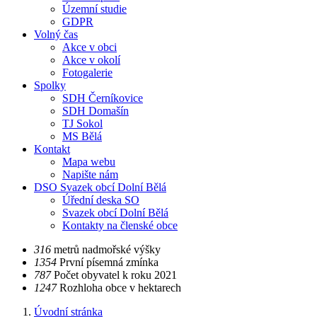
Územní studie
GDPR
Volný čas
Akce v obci
Akce v okolí
Fotogalerie
Spolky
SDH Černíkovice
SDH Domašín
TJ Sokol
MS Bělá
Kontakt
Mapa webu
Napište nám
DSO Svazek obcí Dolní Bělá
Úřední deska SO
Svazek obcí Dolní Bělá
Kontakty na členské obce
​​316
metrů nadmořské výšky
​​1354
První písemná zmínka
​​787
Počet obyvatel k roku 2021
​​1247
Rozhloha obce v hektarech
Úvodní stránka