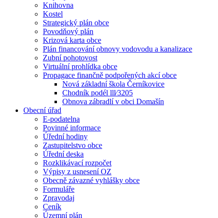
Knihovna
Kostel
Strategický plán obce
Povodňový plán
Krizová karta obce
Plán financování obnovy vodovodu a kanalizace
Zubní pohotovost
Virtuální prohlídka obce
Propagace finančně podpořených akcí obce
Nová základní škola Černíkovice
Chodník podél lll⁄3205
Obnova zábradlí v obci Domašín
Obecní úřad
E-podatelna
Povinné informace
Úřední hodiny
Zastupitelstvo obce
Úřední deska
Rozklikávací rozpočet
Výpisy z usnesení OZ
Obecně závazné vyhlášky obce
Formuláře
Zpravodaj
Ceník
Územní plán