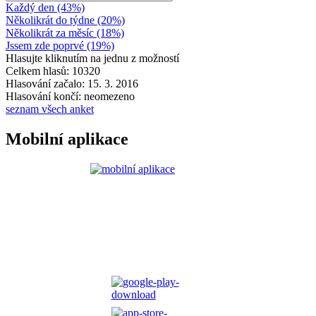
Každý den (43%)
Několikrát do týdne (20%)
Několikrát za měsíc (18%)
Jssem zde poprvé (19%)
Hlasujte kliknutím na jednu z možností
Celkem hlasů: 10320
Hlasování začalo: 15. 3. 2016
Hlasování končí: neomezeno
seznam všech anket
Mobilní aplikace