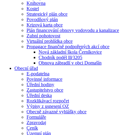
Knihovna
Kostel
Strategický plán obce
Povodňový plán
Krizová karta obce
Plán financování obnovy vodovodu a kanalizace
Zubní pohotovost
Virtuální prohlídka obce
Propagace finančně podpořených akcí obce
Nová základní škola Černíkovice
Chodník podél lll⁄3205
Obnova zábradlí v obci Domašín
Obecní úřad
E-podatelna
Povinné informace
Úřední hodiny
Zastupitelstvo obce
Úřední deska
Rozklikávací rozpočet
Výpisy z usnesení OZ
Obecně závazné vyhlášky obce
Formuláře
Zpravodaj
Ceník
Územní plán