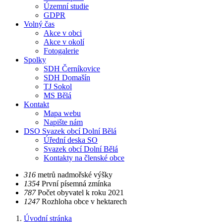
Územní studie
GDPR
Volný čas
Akce v obci
Akce v okolí
Fotogalerie
Spolky
SDH Černíkovice
SDH Domašín
TJ Sokol
MS Bělá
Kontakt
Mapa webu
Napište nám
DSO Svazek obcí Dolní Bělá
Úřední deska SO
Svazek obcí Dolní Bělá
Kontakty na členské obce
​​316
metrů nadmořské výšky
​​1354
První písemná zmínka
​​787
Počet obyvatel k roku 2021
​​1247
Rozhloha obce v hektarech
Úvodní stránka