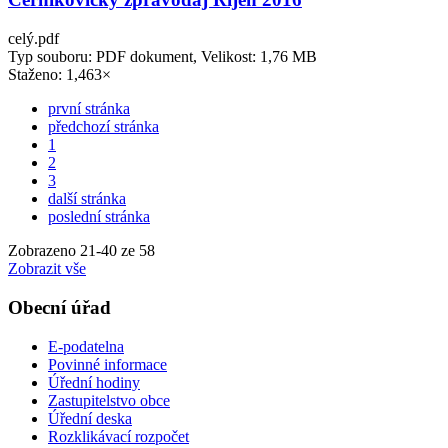
celý.pdf
Typ souboru: PDF dokument, Velikost: 1,76 MB
Staženo: 1,463×
první stránka
předchozí stránka
1
2
3
další stránka
poslední stránka
Zobrazeno
21
-
40
ze 58
Zobrazit vše
Obecní úřad
E-podatelna
Povinné informace
Úřední hodiny
Zastupitelstvo obce
Úřední deska
Rozklikávací rozpočet