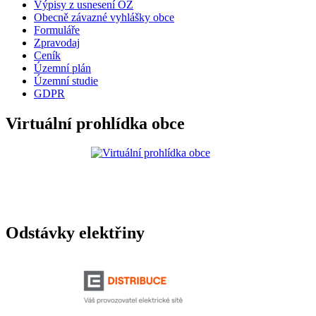
Výpisy z usnesení OZ
Obecně závazné vyhlášky obce
Formuláře
Zpravodaj
Ceník
Územní plán
Územní studie
GDPR
Virtuální prohlídka obce
Odstávky elektřiny